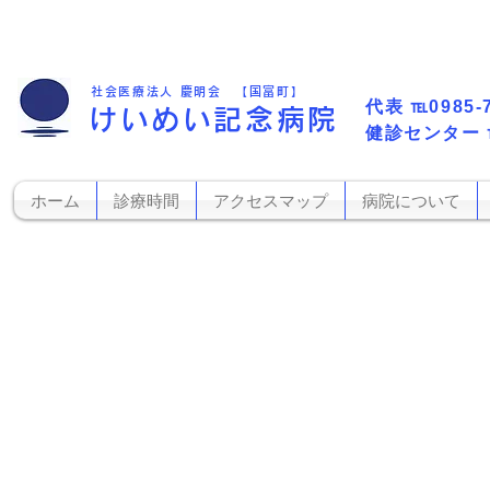
社会医療法人 慶明会 【国富町】
代表​
℡0985-
けいめい記念病院
​健診センター
ホーム
診療時間
アクセスマップ
病院について