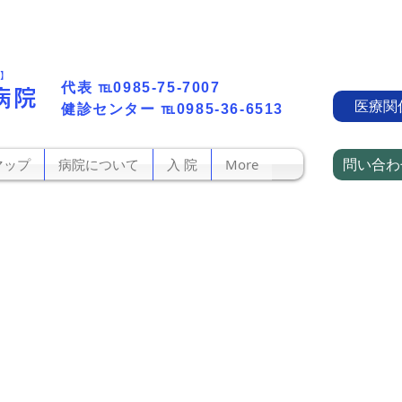
町】
代表​
℡0985-75-7007
病院
医療関
​健診センター
℡0985-36-6513
問い合わ
マップ
病院について
入 院
More