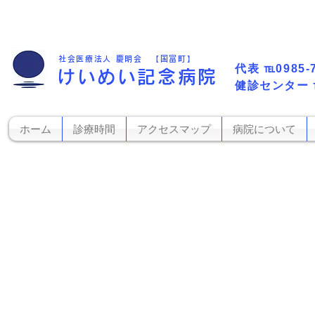
社会医療法人 慶明会 【国富町】
代表​
℡0985-
けいめい記念病院
​健診センター
ホーム
診療時間
アクセスマップ
病院について