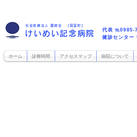
社会医療法人 慶明会 【国富町】
代表​
℡0985-
けいめい記念病院
​健診センター
ホーム
診療時間
アクセスマップ
病院について