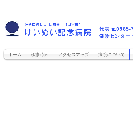
社会医療法人 慶明会 【国富町】
代表​
℡0985-
けいめい記念病院
​健診センター
ホーム
診療時間
アクセスマップ
病院について