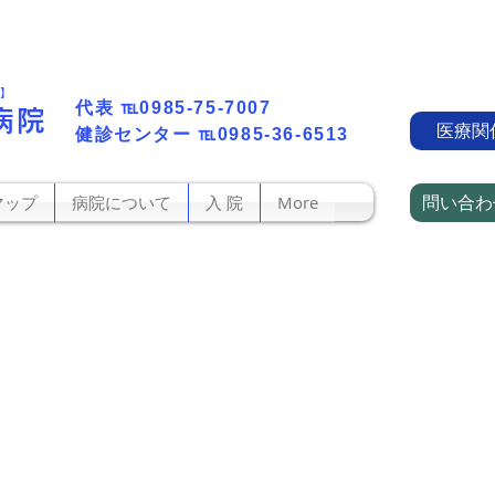
町】
代表​
℡0985-75-7007
病院
医療関
​健診センター
℡0985-36-6513
問い合わ
マップ
病院について
入 院
More