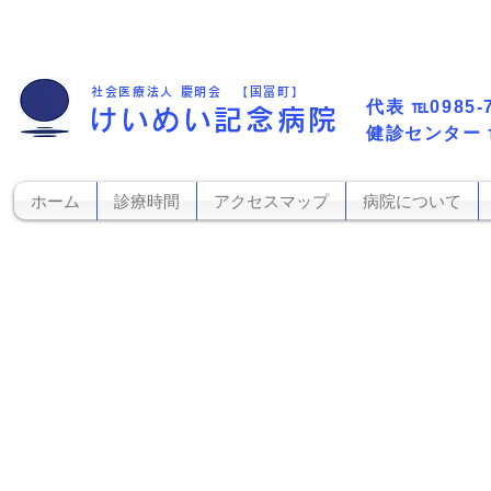
社会医療法人 慶明会 【国富町】
代表​
℡0985-
けいめい記念病院
​健診センター
ホーム
診療時間
アクセスマップ
病院について