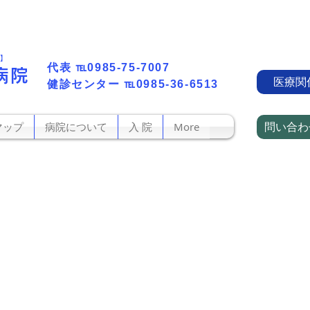
町】
代表​
℡0985-75-7007
病院
医療関
​健診センター
℡0985-36-6513
問い合わ
マップ
病院について
入 院
More