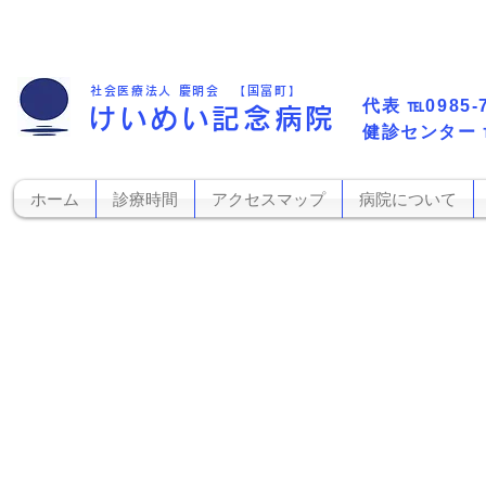
社会医療法人 慶明会 【国富町】
代表​
℡0985-
けいめい記念病院
​健診センター
ホーム
診療時間
アクセスマップ
病院について