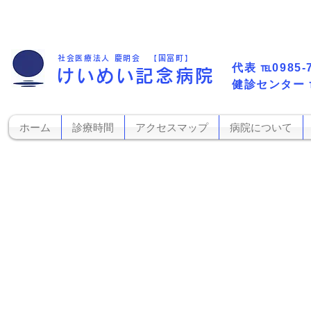
社会医療法人 慶明会 【国富町】
代表​
℡0985-
けいめい記念病院
​健診センター
ホーム
診療時間
アクセスマップ
病院について