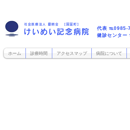
社会医療法人 慶明会 【国富町】
代表​
℡0985-
けいめい記念病院
​健診センター
ホーム
診療時間
アクセスマップ
病院について