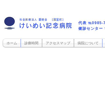
社会医療法人 慶明会 【国富町】
代表​
℡0985-
けいめい記念病院
​健診センター
ホーム
診療時間
アクセスマップ
病院について