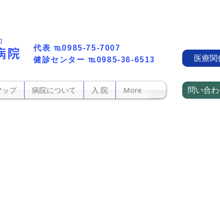
町】
代表​
℡0985-75-7007
病院
医療関
​健診センター
℡0985-36-6513
問い合わ
マップ
病院について
入 院
More