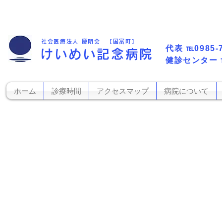
社会医療法人 慶明会 【国富町】
代表​
℡0985-
けいめい記念病院
​健診センター
ホーム
診療時間
アクセスマップ
病院について