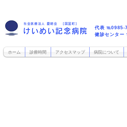
社会医療法人 慶明会 【国富町】
代表​
℡0985-
けいめい記念病院
​健診センター
ホーム
診療時間
アクセスマップ
病院について