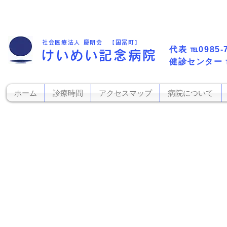
社会医療法人 慶明会 【国富町】
代表​
℡0985-
けいめい記念病院
​健診センター
ホーム
診療時間
アクセスマップ
病院について