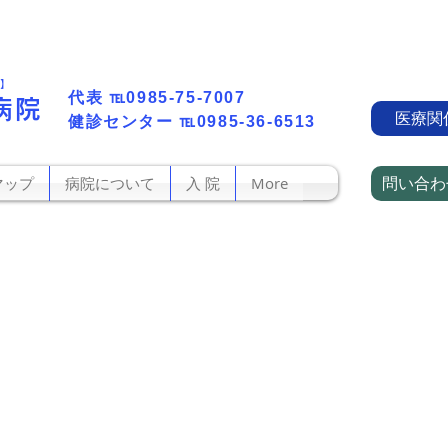
町】
代表​
℡0985-75-7007
病院
医療関
​健診センター
℡0985-36-6513
問い合わ
マップ
病院について
入 院
More