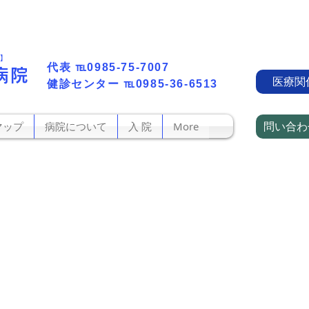
町】
代表​
℡0985-75-7007
病院
医療関
​健診センター
℡0985-36-6513
問い合わ
マップ
病院について
入 院
More