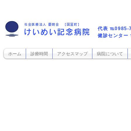
社会医療法人 慶明会 【国富町】
代表​
℡0985-
けいめい記念病院
​健診センター
ホーム
診療時間
アクセスマップ
病院について