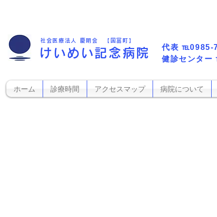
社会医療法人 慶明会 【国富町】
代表​
℡0985-
けいめい記念病院
​健診センター
ホーム
診療時間
アクセスマップ
病院について