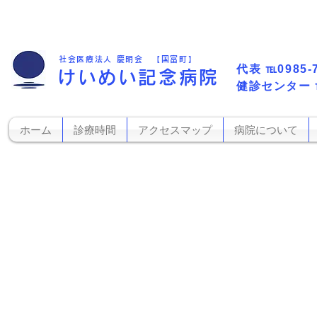
社会医療法人 慶明会 【国富町】
代表​
℡0985-
けいめい記念病院
​健診センター
ホーム
診療時間
アクセスマップ
病院について