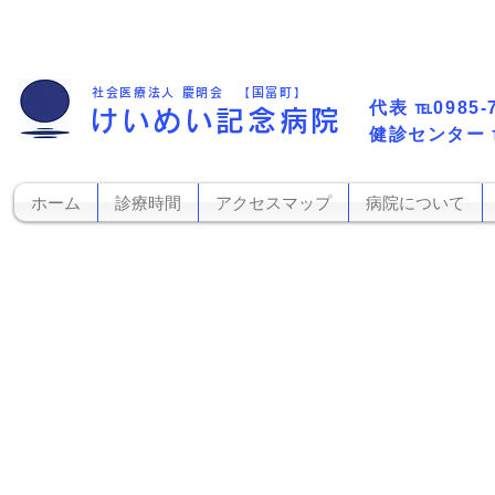
社会医療法人 慶明会 【国富町】
代表​
℡0985-
けいめい記念病院
​健診センター
ホーム
診療時間
アクセスマップ
病院について