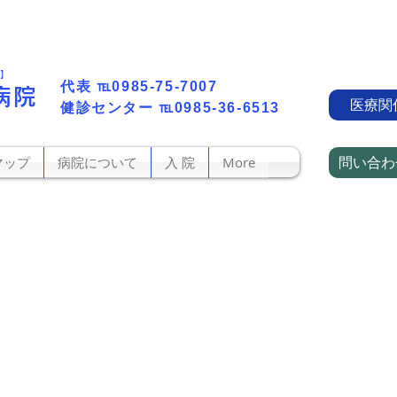
町】
代表​
℡0985-75-7007
病院
医療関
​健診センター
℡0985-36-6513
問い合わ
マップ
病院について
入 院
More