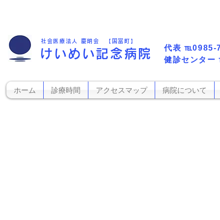
社会医療法人 慶明会 【国富町】
代表​
℡0985-
けいめい記念病院
​健診センター
ホーム
診療時間
アクセスマップ
病院について