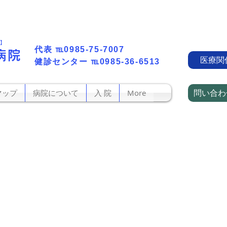
町】
代表​
℡0985-75-7007
病院
医療関
​健診センター
℡0985-36-6513
問い合わ
マップ
病院について
入 院
More