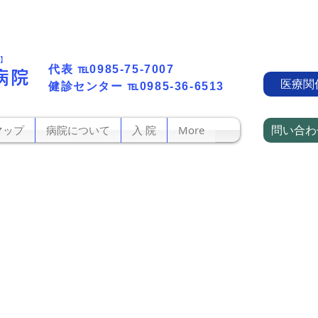
町】
代表​
℡0985-75-7007
病院
医療関
​健診センター
℡0985-36-6513
問い合わ
マップ
病院について
入 院
More