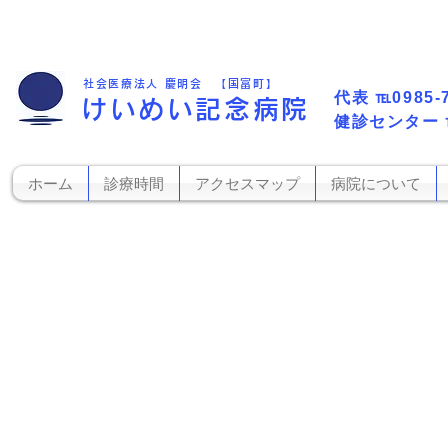
社会医療法人 慶明会 【国富町】
代表​
℡0985-
けいめい記念病院
​健診センター
ホーム
診療時間
アクセスマップ
病院について