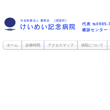
社会医療法人 慶明会 【国富町】
代表​
℡0985-
けいめい記念病院
​健診センター
ホーム
診療時間
アクセスマップ
病院について