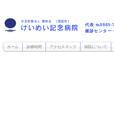
社会医療法人 慶明会 【国富町】
代表​
℡0985-
けいめい記念病院
​健診センター
ホーム
診療時間
アクセスマップ
病院について