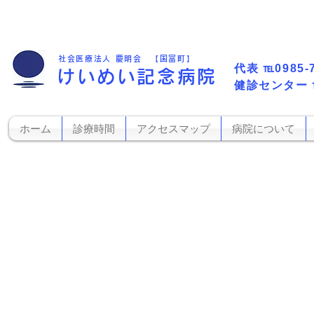
社会医療法人 慶明会 【国富町】
代表​
℡0985-
けいめい記念病院
​健診センター
ホーム
診療時間
アクセスマップ
病院について