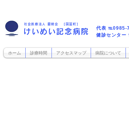
社会医療法人 慶明会 【国富町】
代表​
℡0985-
けいめい記念病院
​健診センター
ホーム
診療時間
アクセスマップ
病院について