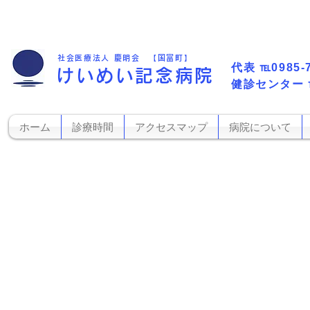
社会医療法人 慶明会 【国富町】
代表​
℡0985-
けいめい記念病院
​健診センター
ホーム
診療時間
アクセスマップ
病院について