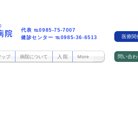
町】
代表​
℡0985-75-7007
病院
医療関
​健診センター
℡0985-36-6513
問い合わ
マップ
病院について
入 院
More