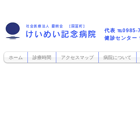
社会医療法人 慶明会 【国富町】
代表​
℡0985-
けいめい記念病院
​健診センター
ホーム
診療時間
アクセスマップ
病院について