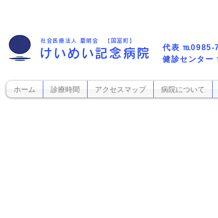
社会医療法人 慶明会 【国富町】
代表​
℡0985-
けいめい記念病院
​健診センター
ホーム
診療時間
アクセスマップ
病院について