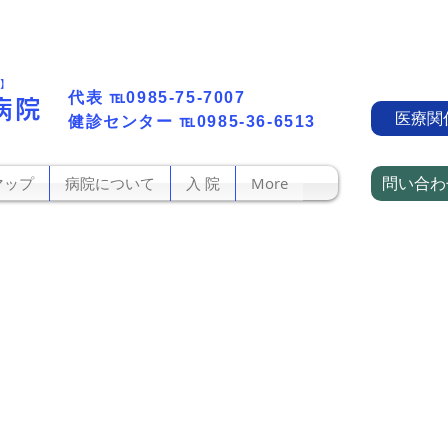
町】
代表​
℡0985-75-7007
病院
医療関
​健診センター
℡0985-36-6513
問い合わ
マップ
病院について
入 院
More