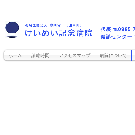
社会医療法人 慶明会 【国富町】
代表​
℡0985-
けいめい記念病院
​健診センター
ホーム
診療時間
アクセスマップ
病院について