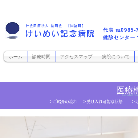
社会医療法人 慶明会 【国富町】
代表​
℡0985-
けいめい記念病院
​健診センター
ホーム
診療時間
アクセスマップ
病院について
医療
For healthcare
​＞ご紹介の流れ
＞受け入れ可能な状態
＞