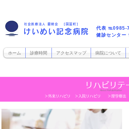
社会医療法人 慶明会 【国富町】
代表​
℡0985-
けいめい記念病院
​健診センター
ホーム
診療時間
アクセスマップ
病院について
​リハビリ
About Rehabilitation
＞外来リハビリ
＞入院リハビリ
＞理学療法